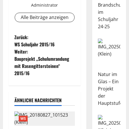
Brandschutze
Administrator
im
Alle Beiträge anzeigen
Schuljahr
24-25
B
Zurück:
WS Schuljahr 2015/16
e
Weiter:
Bauprojekt „Schulumrandung
i
mit Rasengittersteinen“
t
2015/16
Natur im
Glas – Ein
r
Projekt
der
a
ÄHNLICHE NACHRICHTEN
Hauptstufe
g
WS
s