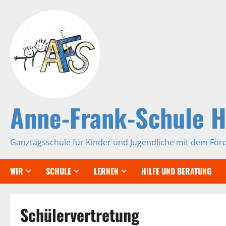
Zum
Inhalt
springen
Anne-Frank-Schule 
Ganztagsschule für Kinder und Jugendliche mit dem För
WIR
SCHULE
LERNEN
HILFE UND BERATUNG
Schülervertretung