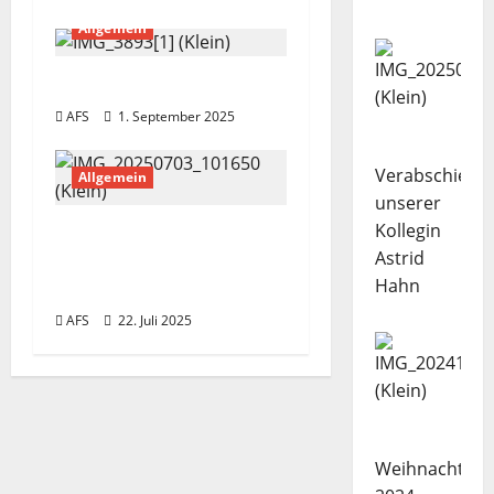
a
Allgemein
v
Einschulung 2025
i
AFS
1. September 2025
g
Verabschiedu
Allgemein
a
unserer
Kollegin
Verabschiedung
t
Astrid
unserer Kollegin Heike
Hahn
i
Frisch
AFS
22. Juli 2025
o
n
Weihnachtsba