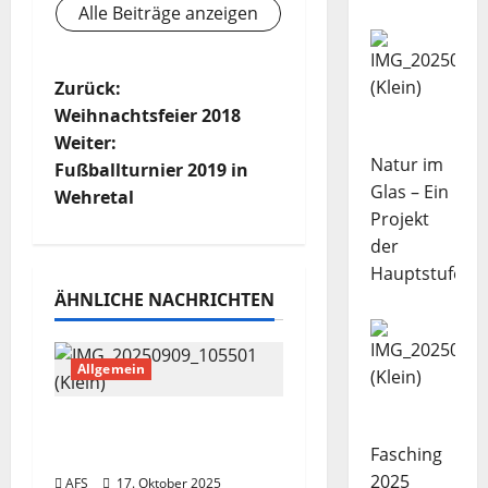
Alle Beiträge anzeigen
B
Zurück:
Weihnachtsfeier 2018
e
Weiter:
Natur im
Fußballturnier 2019 in
i
Glas – Ein
Wehretal
Projekt
t
der
r
Hauptstufe
ÄHNLICHE NACHRICHTEN
a
g
Allgemein
s
Apfelsaftherstellung
n
von GS2 und BOS1
Fasching
2025
AFS
17. Oktober 2025