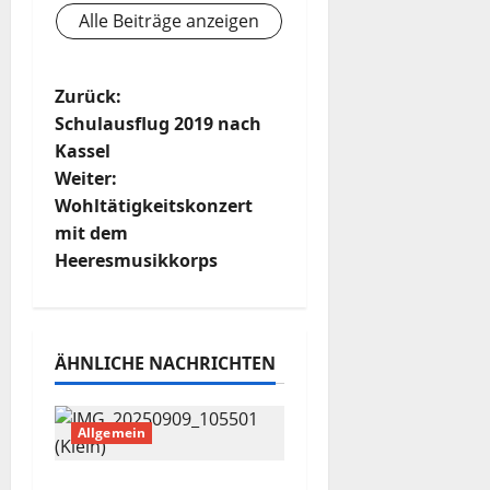
Alle Beiträge anzeigen
B
Zurück:
Schulausflug 2019 nach
e
Kassel
Weiter:
i
Wohltätigkeitskonzert
t
mit dem
Heeresmusikkorps
r
a
ÄHNLICHE NACHRICHTEN
g
s
Allgemein
n