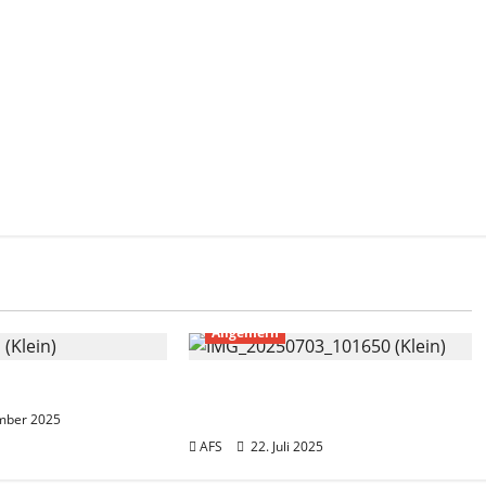
Allgemein
 2025
Verabschiedung unserer
Kollegin Heike Frisch
mber 2025
AFS
22. Juli 2025