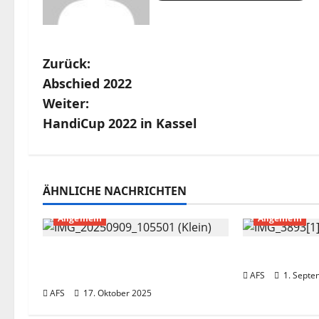
B
Zurück:
Abschied 2022
e
Weiter:
i
HandiCup 2022 in Kassel
t
r
ÄHNLICHE NACHRICHTEN
a
Allgemein
Allgemein
g
Apfelsaftherstellung von
Einschulung
s
GS2 und BOS1
AFS
1. Septe
AFS
17. Oktober 2025
n