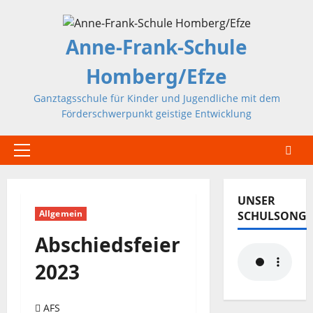
Zum
Inhalt
Anne-Frank-Schule
springen
Homberg/Efze
Ganztagsschule für Kinder und Jugendliche mit dem
Förderschwerpunkt geistige Entwicklung
Primäres
Menü
UNSER
Allgemein
SCHULSONG
Abschiedsfeier
2023
AFS