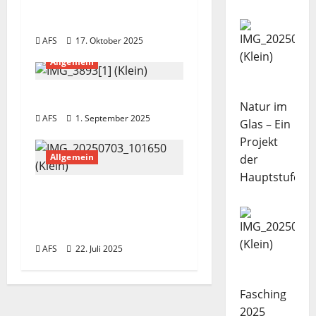
Apfelsaftherstellung
s
von GS2 und BOS1
n
AFS
17. Oktober 2025
Allgemein
a
v
Einschulung 2025
Natur im
AFS
1. September 2025
Glas – Ein
i
Projekt
g
Allgemein
der
Hauptstufe
a
Verabschiedung
unserer Kollegin Heike
t
Frisch
i
AFS
22. Juli 2025
o
Fasching
n
2025