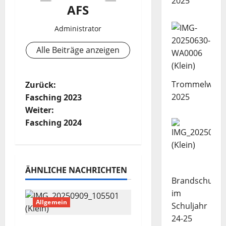
2025
AFS
Administrator
Alle Beiträge anzeigen
B
Trommelwork
Zurück:
2025
Fasching 2023
e
Weiter:
Fasching 2024
i
t
r
ÄHNLICHE NACHRICHTEN
Brandschutze
a
im
Allgemein
Schuljahr
g
24-25