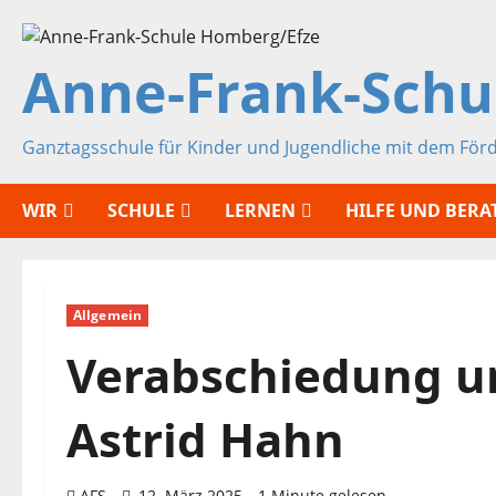
Zum
Inhalt
Anne-Frank-Schu
springen
Ganztagsschule für Kinder und Jugendliche mit dem För
WIR
SCHULE
LERNEN
HILFE UND BER
Allgemein
Verabschiedung un
Astrid Hahn
AFS
12. März 2025
1 Minute gelesen