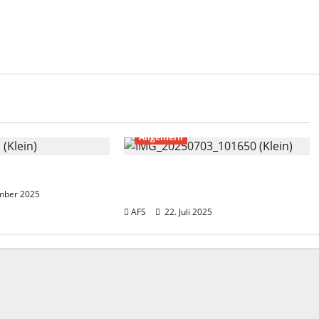
Allgemein
 2025
Verabschiedung unserer
Kollegin Heike Frisch
mber 2025
AFS
22. Juli 2025