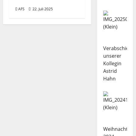
Frisch
o
AFS
22. Juli 2025
n
Verabschiedu
unserer
Kollegin
Astrid
Hahn
Weihnachtsba