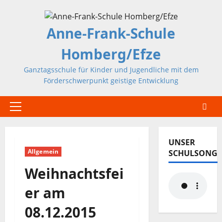
Zum
Inhalt
Anne-Frank-Schule
springen
Homberg/Efze
Ganztagsschule für Kinder und Jugendliche mit dem
Förderschwerpunkt geistige Entwicklung
Primäres
Menü
UNSER
Allgemein
SCHULSONG
Weihnachtsfei
er am
08.12.2015