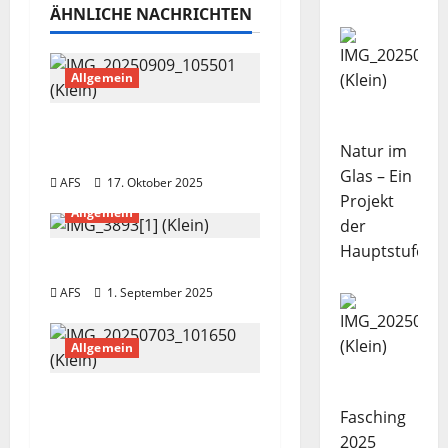
a
ÄHNLICHE NACHRICHTEN
g
Allgemein
s
n
Apfelsaftherstellung
Natur im
von GS2 und BOS1
a
Glas – Ein
AFS
17. Oktober 2025
Projekt
v
Allgemein
der
Hauptstufe
i
Einschulung 2025
AFS
1. September 2025
g
a
Allgemein
t
Verabschiedung
Fasching
i
unserer Kollegin Heike
2025