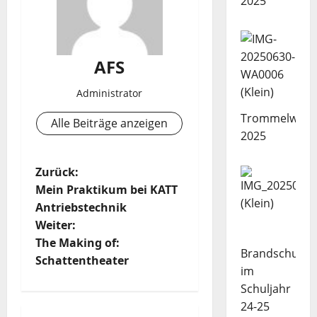
2025
AFS
Administrator
Trommelwork
Alle Beiträge anzeigen
2025
B
Zurück:
Mein Praktikum bei KATT
e
Antriebstechnik
Weiter:
i
The Making of:
Brandschutze
t
Schattentheater
im
Schuljahr
r
24-25