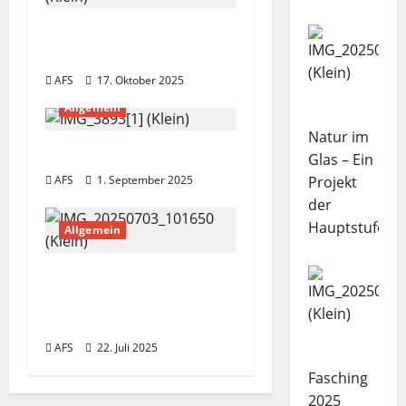
s
n
Apfelsaftherstellung
von GS2 und BOS1
a
AFS
17. Oktober 2025
v
Allgemein
Natur im
i
Einschulung 2025
Glas – Ein
Projekt
AFS
1. September 2025
g
der
a
Hauptstufe
Allgemein
t
Verabschiedung
i
unserer Kollegin Heike
Frisch
o
AFS
22. Juli 2025
n
Fasching
2025