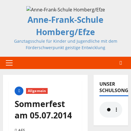
Zum
Inhalt
Anne-Frank-Schule
springen
Homberg/Efze
Ganztagsschule für Kinder und Jugendliche mit dem
Förderschwerpunkt geistige Entwicklung
Primäres
Menü
UNSER
SCHULSONG
Allgemein
Sommerfest
am 05.07.2014
AFS