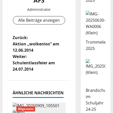
AFS
2025
Administrator
Alle Beiträge anzeigen
B
Zurück:
Trommelwork
Aktion „wolkenlos“ am
e
2025
12.06.2014
Weiter:
i
Schulentlassfeier am
t
24.07.2014
r
a
Brandschutze
ÄHNLICHE NACHRICHTEN
im
g
Schuljahr
24-25
Allgemein